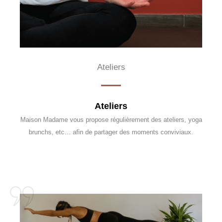
Ateliers
Ateliers
Maison Madame vous propose régulièrement des ateliers, yoga
brunchs, etc… afin de partager des moments conviviaux.